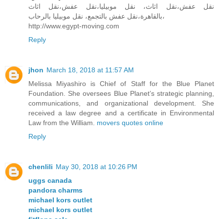
نقل عفش،نقل اثاث، نقل موبيليا،نقل عفش،نقل اثاث
بالقاهرة،نقل عفش بالتجمع، نقل موبيليا بالرحاب،
http://www.egypt-moving.com
Reply
jhon
March 18, 2018 at 11:57 AM
Melissa Miyashiro is Chief of Staff for the Blue Planet
Foundation. She oversees Blue Planet’s strategic planning,
communications, and organizational development. She
received a law degree and a certificate in Environmental
Law from the William.
movers quotes online
Reply
chenlili
May 30, 2018 at 10:26 PM
uggs canada
pandora charms
michael kors outlet
michael kors outlet