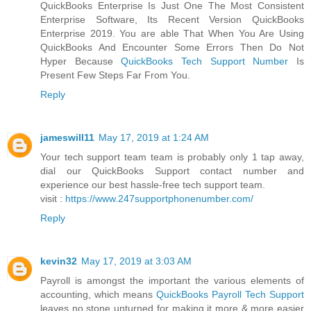
QuickBooks Enterprise Is Just One The Most Consistent
Enterprise Software, Its Recent Version QuickBooks
Enterprise 2019. You are able That When You Are Using
QuickBooks And Encounter Some Errors Then Do Not
Hyper Because
QuickBooks Tech Support Number
Is
Present Few Steps Far From You.
Reply
jameswill11
May 17, 2019 at 1:24 AM
Your tech support team team is probably only 1 tap away,
dial our QuickBooks Support contact number and
experience our best hassle-free tech support team.
visit :
https://www.247supportphonenumber.com/
Reply
kevin32
May 17, 2019 at 3:03 AM
Payroll is amongst the important the various elements of
accounting, which means
QuickBooks Payroll Tech Support
leaves no stone unturned for making it more & more easier