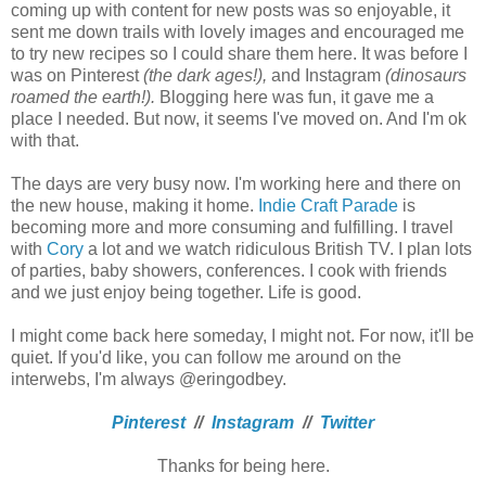
coming up with content for new posts was so enjoyable, it
sent me down trails with lovely images and encouraged me
to try new recipes so I could share them here. It was before I
was on Pinterest
(the dark ages!),
and Instagram
(dinosaurs
roamed the earth!).
Blogging here was fun, it gave me a
place I needed. But now, it seems I've moved on. And I'm ok
with that.
The days are very busy now. I'm working here and there on
the new house, making it home.
Indie Craft Parade
is
becoming more and more consuming and fulfilling. I travel
with
Cory
a lot and we watch ridiculous British TV. I plan lots
of parties, baby showers, conferences. I cook with friends
and we just enjoy being together. Life is good.
I might come back here someday, I might not. For now, it'll be
quiet. If you'd like, you can follow me around on the
interwebs, I'm always @eringodbey.
Pinterest
//
Instagram
//
Twitter
Thanks for being here.