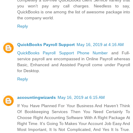
completely a toll-free QuickBooks client Service variety that
you won’t pay any call charges. Needless to say,
QuickBooks is one among the list of awesome package into
the company world.
Reply
QuickBooks Payroll Support
May 16, 2019 at 4:16 AM
QuickBooks Payroll Support Phone Number
and Full-
service payroll are encompassed in Online Payroll whereas
Basic, Enhanced and Assisted Payroll come under Payroll
for Desktop.
Reply
accountingwizards
May 16, 2019 at 6:15 AM
If You Have Planned For Your Business And Haven’t Think
Of Bookkeeping Services Then You Need Certainly To
Choose Right Accounting Software With A Right Package At
Right Time. It's Going To Makes Your Account Job Easy And
Most Important, It Is Not Complicated, And Yes It Is True.