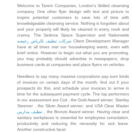
Welcome to Tarem Companies, London's Skilled cleansing
company. One other flyer design with text and picture to
inspire potential customers to save lots of time with
knowledgeable cleansing service. Nothing is forgotten about
and your property will likely be cleaned in every nook and
cranny. The Sedona Space Supervisor and Nationwide
شركات تنظيف بالرياض رخيصه
Client Development Manager
have at all times met our housekeeping wants, even with
brief notice. However to begin out what you are promoting,
you may probably should advertise in newspapers, drop
business cards at companies and place flyers on vehicles.
Needless to say many massive corporations pay sure kinds
of invoices on certain days of the month; find out if your
prospects do this, and schedule your invoices to arrive in
time for the subsequent payment cycle. The top performers
in our assessment are Coit , the Gold Award winner; Stanley
Steemer , the Silver Award winner; and USA Clear Master
تنظيف مدارس
, the Bronze Award winner. Having clear and
sanitary workplaces is essential for employees consolation,
productivity and reducing the necessity for sick leave.
Another constructive facet