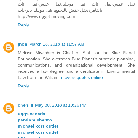
نقل عفش،نقل اثاث، نقل موبيليا،نقل عفش،نقل اثاث
بالقاهرة،نقل عفش بالتجمع، نقل موبيليا بالرحاب،
http://www.egypt-moving.com
Reply
jhon
March 18, 2018 at 11:57 AM
Melissa Miyashiro is Chief of Staff for the Blue Planet
Foundation. She oversees Blue Planet’s strategic planning,
communications, and organizational development. She
received a law degree and a certificate in Environmental
Law from the William.
movers quotes online
Reply
chenlili
May 30, 2018 at 10:26 PM
uggs canada
pandora charms
michael kors outlet
michael kors outlet