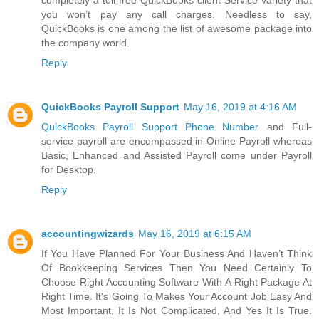
completely a toll-free QuickBooks client Service variety that
you won’t pay any call charges. Needless to say,
QuickBooks is one among the list of awesome package into
the company world.
Reply
QuickBooks Payroll Support
May 16, 2019 at 4:16 AM
QuickBooks Payroll Support Phone Number
and Full-
service payroll are encompassed in Online Payroll whereas
Basic, Enhanced and Assisted Payroll come under Payroll
for Desktop.
Reply
accountingwizards
May 16, 2019 at 6:15 AM
If You Have Planned For Your Business And Haven’t Think
Of Bookkeeping Services Then You Need Certainly To
Choose Right Accounting Software With A Right Package At
Right Time. It's Going To Makes Your Account Job Easy And
Most Important, It Is Not Complicated, And Yes It Is True.