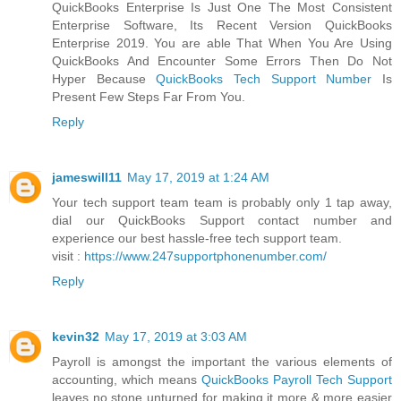
QuickBooks Enterprise Is Just One The Most Consistent
Enterprise Software, Its Recent Version QuickBooks
Enterprise 2019. You are able That When You Are Using
QuickBooks And Encounter Some Errors Then Do Not
Hyper Because
QuickBooks Tech Support Number
Is
Present Few Steps Far From You.
Reply
jameswill11
May 17, 2019 at 1:24 AM
Your tech support team team is probably only 1 tap away,
dial our QuickBooks Support contact number and
experience our best hassle-free tech support team.
visit :
https://www.247supportphonenumber.com/
Reply
kevin32
May 17, 2019 at 3:03 AM
Payroll is amongst the important the various elements of
accounting, which means
QuickBooks Payroll Tech Support
leaves no stone unturned for making it more & more easier