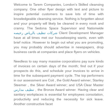
Welcome to Tarem Companies, London's Skilled cleansing
company. One other flyer design with text and picture to
inspire potential customers to save lots of time with
knowledgeable cleansing service. Nothing is forgotten about
and your property will likely be cleaned in every nook and
cranny. The Sedona Space Supervisor and Nationwide
شركات تنظيف بالرياض رخيصه
Client Development Manager
have at all times met our housekeeping wants, even with
brief notice. However to begin out what you are promoting,
you may probably should advertise in newspapers, drop
business cards at companies and place flyers on vehicles.
Needless to say many massive corporations pay sure kinds
of invoices on certain days of the month; find out if your
prospects do this, and schedule your invoices to arrive in
time for the subsequent payment cycle. The top performers
in our assessment are Coit , the Gold Award winner; Stanley
Steemer , the Silver Award winner; and USA Clear Master
تنظيف مدارس
, the Bronze Award winner. Having clear and
sanitary workplaces is essential for employees consolation,
productivity and reducing the necessity for sick leave.
Another constructive facet