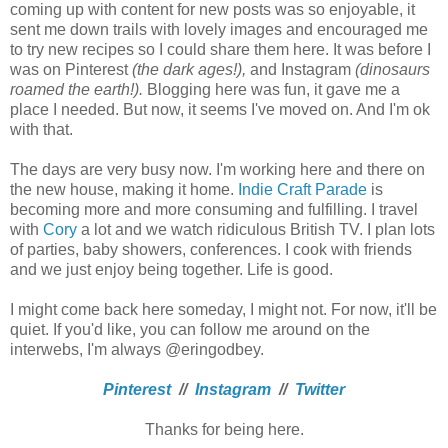
coming up with content for new posts was so enjoyable, it
sent me down trails with lovely images and encouraged me
to try new recipes so I could share them here. It was before I
was on Pinterest
(the dark ages!),
and Instagram
(dinosaurs
roamed the earth!).
Blogging here was fun, it gave me a
place I needed. But now, it seems I've moved on. And I'm ok
with that.
The days are very busy now. I'm working here and there on
the new house, making it home.
Indie Craft Parade
is
becoming more and more consuming and fulfilling. I travel
with
Cory
a lot and we watch ridiculous British TV. I plan lots
of parties, baby showers, conferences. I cook with friends
and we just enjoy being together. Life is good.
I might come back here someday, I might not. For now, it'll be
quiet. If you'd like, you can follow me around on the
interwebs, I'm always @eringodbey.
Pinterest
//
Instagram
//
Twitter
Thanks for being here.