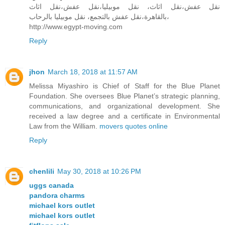
نقل عفش،نقل اثاث، نقل موبيليا،نقل عفش،نقل اثاث
بالقاهرة،نقل عفش بالتجمع، نقل موبيليا بالرحاب،
http://www.egypt-moving.com
Reply
jhon
March 18, 2018 at 11:57 AM
Melissa Miyashiro is Chief of Staff for the Blue Planet
Foundation. She oversees Blue Planet’s strategic planning,
communications, and organizational development. She
received a law degree and a certificate in Environmental
Law from the William.
movers quotes online
Reply
chenlili
May 30, 2018 at 10:26 PM
uggs canada
pandora charms
michael kors outlet
michael kors outlet