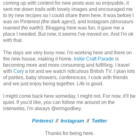
coming up with content for new posts was so enjoyable, it
sent me down trails with lovely images and encouraged me
to try new recipes so I could share them here. It was before I
was on Pinterest
(the dark ages!),
and Instagram
(dinosaurs
roamed the earth!).
Blogging here was fun, it gave me a
place I needed. But now, it seems I've moved on. And I'm ok
with that.
The days are very busy now. I'm working here and there on
the new house, making it home.
Indie Craft Parade
is
becoming more and more consuming and fulfilling. I travel
with
Cory
a lot and we watch ridiculous British TV. I plan lots
of parties, baby showers, conferences. I cook with friends
and we just enjoy being together. Life is good.
I might come back here someday, I might not. For now, it'll be
quiet. If you'd like, you can follow me around on the
interwebs, I'm always @eringodbey.
Pinterest
//
Instagram
//
Twitter
Thanks for being here.