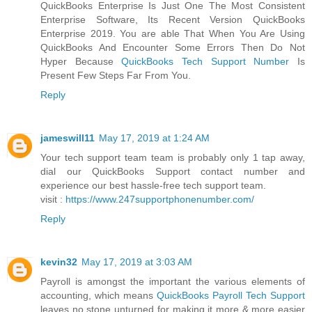
QuickBooks Enterprise Is Just One The Most Consistent
Enterprise Software, Its Recent Version QuickBooks
Enterprise 2019. You are able That When You Are Using
QuickBooks And Encounter Some Errors Then Do Not
Hyper Because
QuickBooks Tech Support Number
Is
Present Few Steps Far From You.
Reply
jameswill11
May 17, 2019 at 1:24 AM
Your tech support team team is probably only 1 tap away,
dial our QuickBooks Support contact number and
experience our best hassle-free tech support team.
visit :
https://www.247supportphonenumber.com/
Reply
kevin32
May 17, 2019 at 3:03 AM
Payroll is amongst the important the various elements of
accounting, which means
QuickBooks Payroll Tech Support
leaves no stone unturned for making it more & more easier