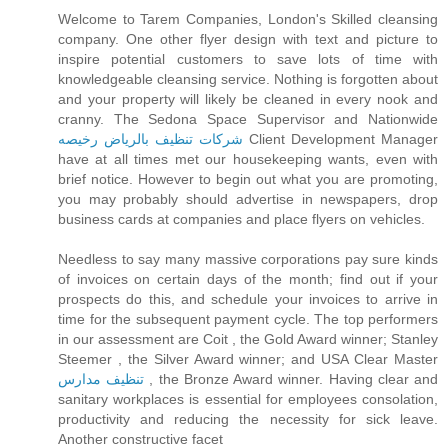
Welcome to Tarem Companies, London's Skilled cleansing
company. One other flyer design with text and picture to
inspire potential customers to save lots of time with
knowledgeable cleansing service. Nothing is forgotten about
and your property will likely be cleaned in every nook and
cranny. The Sedona Space Supervisor and Nationwide
شركات تنظيف بالرياض رخيصه
Client Development Manager
have at all times met our housekeeping wants, even with
brief notice. However to begin out what you are promoting,
you may probably should advertise in newspapers, drop
business cards at companies and place flyers on vehicles.
Needless to say many massive corporations pay sure kinds
of invoices on certain days of the month; find out if your
prospects do this, and schedule your invoices to arrive in
time for the subsequent payment cycle. The top performers
in our assessment are Coit , the Gold Award winner; Stanley
Steemer , the Silver Award winner; and USA Clear Master
تنظيف مدارس
, the Bronze Award winner. Having clear and
sanitary workplaces is essential for employees consolation,
productivity and reducing the necessity for sick leave.
Another constructive facet