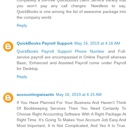
completely a toll-free QuickBooks client Service variety that
you won’t pay any call charges. Needless to say,
QuickBooks is one among the list of awesome package into
the company world.
Reply
QuickBooks Payroll Support
May 16, 2019 at 4:16 AM
QuickBooks Payroll Support Phone Number
and Full-
service payroll are encompassed in Online Payroll whereas
Basic, Enhanced and Assisted Payroll come under Payroll
for Desktop.
Reply
accountingwizards
May 16, 2019 at 6:15 AM
If You Have Planned For Your Business And Haven’t Think
Of Bookkeeping Services Then You Need Certainly To
Choose Right Accounting Software With A Right Package At
Right Time. It's Going To Makes Your Account Job Easy And
Most Important, It Is Not Complicated, And Yes It Is True.