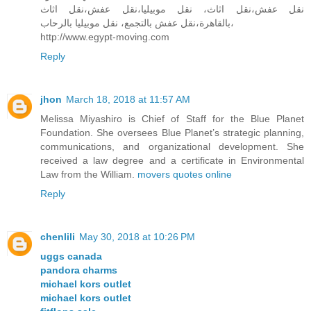
نقل عفش،نقل اثاث، نقل موبيليا،نقل عفش،نقل اثاث
بالقاهرة،نقل عفش بالتجمع، نقل موبيليا بالرحاب،
http://www.egypt-moving.com
Reply
jhon
March 18, 2018 at 11:57 AM
Melissa Miyashiro is Chief of Staff for the Blue Planet
Foundation. She oversees Blue Planet’s strategic planning,
communications, and organizational development. She
received a law degree and a certificate in Environmental
Law from the William.
movers quotes online
Reply
chenlili
May 30, 2018 at 10:26 PM
uggs canada
pandora charms
michael kors outlet
michael kors outlet