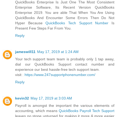
QuickBooks Enterprise Is Just One The Most Consistent
Enterprise Software, Its Recent Version QuickBooks
Enterprise 2019. You are able That When You Are Using
QuickBooks And Encounter Some Errors Then Do Not
Hyper Because
QuickBooks Tech Support Number
Is
Present Few Steps Far From You.
Reply
jameswill11
May 17, 2019 at 1:24 AM
Your tech support team team is probably only 1 tap away,
dial our QuickBooks Support contact number and
experience our best hassle-free tech support team.
visit :
https://www.247supportphonenumber.com/
Reply
kevin32
May 17, 2019 at 3:03 AM
Payroll is amongst the important the various elements of
accounting, which means
QuickBooks Payroll Tech Support
leaves no stone unturned for making it more & more easier