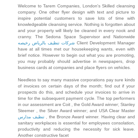
Welcome to Tarem Companies, London's Skilled cleansing
company. One other flyer design with text and picture to
inspire potential customers to save lots of time with
knowledgeable cleansing service. Nothing is forgotten about
and your property will likely be cleaned in every nook and
cranny. The Sedona Space Supervisor and Nationwide
شركات تنظيف بالرياض رخيصه
Client Development Manager
have at all times met our housekeeping wants, even with
brief notice. However to begin out what you are promoting,
you may probably should advertise in newspapers, drop
business cards at companies and place flyers on vehicles.
Needless to say many massive corporations pay sure kinds
of invoices on certain days of the month; find out if your
prospects do this, and schedule your invoices to arrive in
time for the subsequent payment cycle. The top performers
in our assessment are Coit , the Gold Award winner; Stanley
Steemer , the Silver Award winner; and USA Clear Master
تنظيف مدارس
, the Bronze Award winner. Having clear and
sanitary workplaces is essential for employees consolation,
productivity and reducing the necessity for sick leave.
Another constructive facet