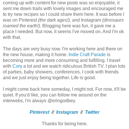
coming up with content for new posts was so enjoyable, it
sent me down trails with lovely images and encouraged me
to try new recipes so I could share them here. It was before I
was on Pinterest
(the dark ages!),
and Instagram
(dinosaurs
roamed the earth!).
Blogging here was fun, it gave me a
place I needed. But now, it seems I've moved on. And I'm ok
with that.
The days are very busy now. I'm working here and there on
the new house, making it home.
Indie Craft Parade
is
becoming more and more consuming and fulfilling. I travel
with
Cory
a lot and we watch ridiculous British TV. I plan lots
of parties, baby showers, conferences. I cook with friends
and we just enjoy being together. Life is good.
I might come back here someday, I might not. For now, it'll be
quiet. If you'd like, you can follow me around on the
interwebs, I'm always @eringodbey.
Pinterest
//
Instagram
//
Twitter
Thanks for being here.