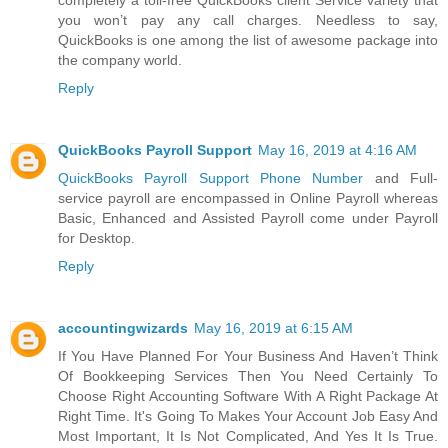
completely a toll-free QuickBooks client Service variety that
you won’t pay any call charges. Needless to say,
QuickBooks is one among the list of awesome package into
the company world.
Reply
QuickBooks Payroll Support
May 16, 2019 at 4:16 AM
QuickBooks Payroll Support Phone Number
and Full-
service payroll are encompassed in Online Payroll whereas
Basic, Enhanced and Assisted Payroll come under Payroll
for Desktop.
Reply
accountingwizards
May 16, 2019 at 6:15 AM
If You Have Planned For Your Business And Haven’t Think
Of Bookkeeping Services Then You Need Certainly To
Choose Right Accounting Software With A Right Package At
Right Time. It's Going To Makes Your Account Job Easy And
Most Important, It Is Not Complicated, And Yes It Is True.