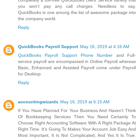
completely a toll-free QuickBooks client Service variety that
you won’t pay any call charges. Needless to say,
QuickBooks is one among the list of awesome package into
the company world.
Reply
QuickBooks Payroll Support
May 16, 2019 at 4:16 AM
QuickBooks Payroll Support Phone Number
and Full-
service payroll are encompassed in Online Payroll whereas
Basic, Enhanced and Assisted Payroll come under Payroll
for Desktop.
Reply
accountingwizards
May 16, 2019 at 6:15 AM
If You Have Planned For Your Business And Haven’t Think
Of Bookkeeping Services Then You Need Certainly To
Choose Right Accounting Software With A Right Package At
Right Time. It's Going To Makes Your Account Job Easy And
Most Important, It Is Not Complicated, And Yes It Is True.