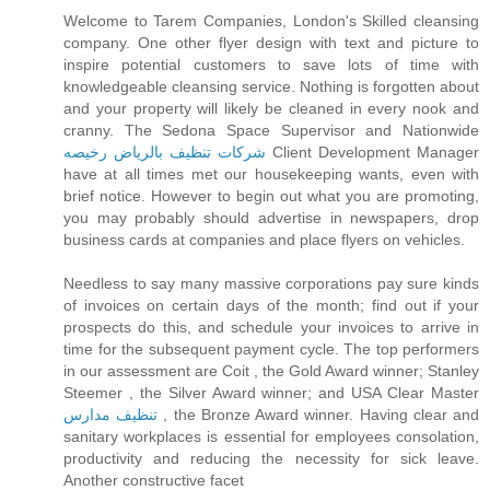
Welcome to Tarem Companies, London's Skilled cleansing
company. One other flyer design with text and picture to
inspire potential customers to save lots of time with
knowledgeable cleansing service. Nothing is forgotten about
and your property will likely be cleaned in every nook and
cranny. The Sedona Space Supervisor and Nationwide
شركات تنظيف بالرياض رخيصه
Client Development Manager
have at all times met our housekeeping wants, even with
brief notice. However to begin out what you are promoting,
you may probably should advertise in newspapers, drop
business cards at companies and place flyers on vehicles.
Needless to say many massive corporations pay sure kinds
of invoices on certain days of the month; find out if your
prospects do this, and schedule your invoices to arrive in
time for the subsequent payment cycle. The top performers
in our assessment are Coit , the Gold Award winner; Stanley
Steemer , the Silver Award winner; and USA Clear Master
تنظيف مدارس
, the Bronze Award winner. Having clear and
sanitary workplaces is essential for employees consolation,
productivity and reducing the necessity for sick leave.
Another constructive facet