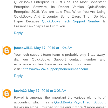
QuickBooks Enterprise Is Just One The Most Consistent
Enterprise Software, Its Recent Version QuickBooks
Enterprise 2019. You are able That When You Are Using
QuickBooks And Encounter Some Errors Then Do Not
Hyper Because
QuickBooks Tech Support Number
Is
Present Few Steps Far From You.
Reply
jameswill11
May 17, 2019 at 1:24 AM
Your tech support team team is probably only 1 tap away,
dial our QuickBooks Support contact number and
experience our best hassle-free tech support team.
visit :
https://www.247supportphonenumber.com/
Reply
kevin32
May 17, 2019 at 3:03 AM
Payroll is amongst the important the various elements of
accounting, which means
QuickBooks Payroll Tech Support
leaves no stone unturned for making it more & more easier