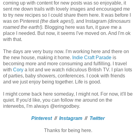
coming up with content for new posts was so enjoyable, it
sent me down trails with lovely images and encouraged me
to try new recipes so I could share them here. It was before I
was on Pinterest
(the dark ages!),
and Instagram
(dinosaurs
roamed the earth!).
Blogging here was fun, it gave me a
place I needed. But now, it seems I've moved on. And I'm ok
with that.
The days are very busy now. I'm working here and there on
the new house, making it home.
Indie Craft Parade
is
becoming more and more consuming and fulfilling. I travel
with
Cory
a lot and we watch ridiculous British TV. I plan lots
of parties, baby showers, conferences. I cook with friends
and we just enjoy being together. Life is good.
I might come back here someday, I might not. For now, it'll be
quiet. If you'd like, you can follow me around on the
interwebs, I'm always @eringodbey.
Pinterest
//
Instagram
//
Twitter
Thanks for being here.