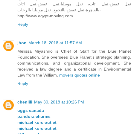
نقل عفش،نقل اثاث، نقل موبيليا،نقل عفش،نقل اثاث
بالقاهرة،نقل عفش بالتجمع، نقل موبيليا بالرحاب،
http://www.egypt-moving.com
Reply
jhon
March 18, 2018 at 11:57 AM
Melissa Miyashiro is Chief of Staff for the Blue Planet
Foundation. She oversees Blue Planet’s strategic planning,
communications, and organizational development. She
received a law degree and a certificate in Environmental
Law from the William.
movers quotes online
Reply
chenlili
May 30, 2018 at 10:26 PM
uggs canada
pandora charms
michael kors outlet
michael kors outlet